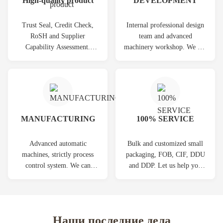
High-quality product
DEVELOPMENT
Trust Seal, Credit Check,
Internal professional design
RoSH and Supplier
team and advanced
Capability Assessment.
machinery workshop. We can
company has strictly quality
cooperate to develop the
control system and
products you need.
professional test lab.
MANUFACTURING
100% SERVICE
Advanced automatic
Bulk and customized small
machines, strictly process
packaging, FOB, CIF, DDU
control system. We can
and DDP. Let us help you
manufacture all the Electrical
find the best solution for all
terminals beyond your
your concerns.
demand.
Наши последние дела