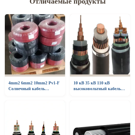
Отличаемые продукты
4mm2 6mm2 10mm2 Pv1-F
10 кВ 35 кВ 110 кВ
Солнечный кабель
высоковольтный кабель
Консервированный
Медное ядро XLPE
медный ПВ-провод
Подземный электропровод
постоянного тока 1,5 кВ
для системы солнечных
панелей