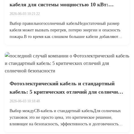
кабеля для системы мощностью 10 кВт:
практическое руководство
2026-06-03 10:21:22
Выбор правильногосолнечный кабельНедостаточный размер
кабеля может вызвать перегрев, потерю энергии и опасность
пожара.В то время как слишком большие кабели добавляют
ненужные затратыВ этом руководстве приведены ключевые
факторы - напряжение, ток, расстояние и условия
окружающей среды - чтобы помочь ...
Фотоэлектрический кабель и стандартный
кабель: 5 критических отличий для солнечной
безопасности
2026-06-03 10:18:48
Выбор междуСВ-кабель и стандартный кабельДля солнечных
установок это не просто цена, это критическое решение,
влияющее на безопасность, эффективность и долговечность
системы.У них нет специализированной техники для