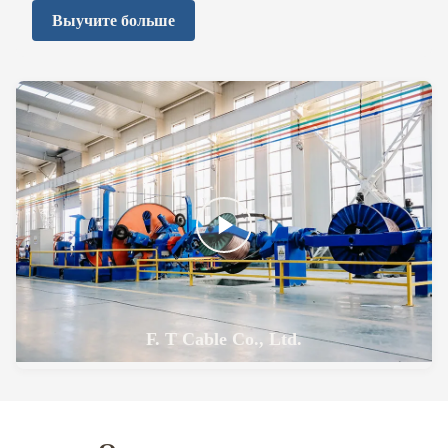
торговлю.фотоэлектрические кабели, XLPE
Выучите больше
изолированные кабели и воздушные кабели,
подходящие для новых энергетических проектов,
строительства электросетей, промышленного
электроснабжения и глобальной инфраструктуры.Все
изделия соответствуют международным стандартам и
региональным правилам сертификации.
F. T Cable Co., Ltd.