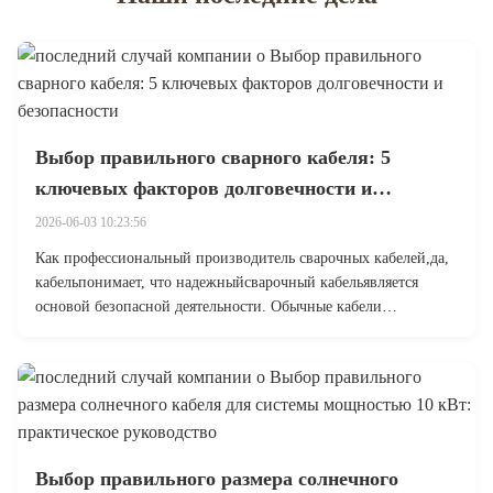
Выбор правильного сварного кабеля: 5
ключевых факторов долговечности и
безопасности
2026-06-03 10:23:56
Как профессиональный производитель сварочных кабелей,да,
кабельпонимает, что надежныйсварочный кабельявляется
основой безопасной деятельности. Обычные кабели
трескаются под воздействием высокой температуры, что
приводит к простоям и опасностям. В этом руководстве
представлены 5 важнейших факторов вы...
Выбор правильного размера солнечного