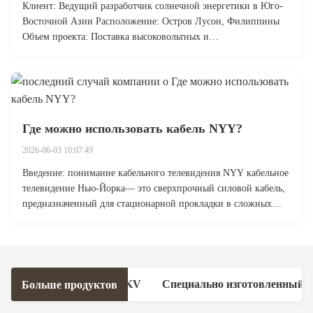
Клиент:​ Ведущий разработчик солнечной энергетики в Юго-
Восточной Азии Расположение:​ Остров Лусон, Филиппины
Объем проекта:​ Поставка высоковольтных и
фотоэлектрических кабелей для солнечной фермы мощностью
50 МВт Задача: надежная кабельная поставка в тропическом
климате Филиппины быстро расширяют ...
Где можно использовать кабель NYY?
2026-06-03 10:07:49
Введение: понимание кабельного телевидения NYY кабельное
телевидение Нью-Йорка— это сверхпрочный силовой кабель,
предназначенный для стационарной прокладки в сложных
условиях. Благодаря прочной изоляции из ПВХ, медным
проводникам и атмосферостойкой оболочке он соответствует
международным стандартам, ...
ециально изготовленный наземный изоляционный кабель алю
Больше продуктов