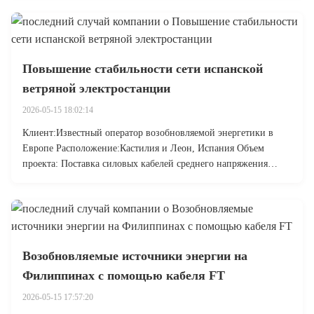
выдержки фотоэлектрической среды.В этом руководстве
рассматриваются технические разли...
Повышение стабильности сети испанской
ветряной электростанции
2026-05-15 18:02:14
Клиент:Известный оператор возобновляемой энергетики в
Европе Расположение:Кастилия и Леон, Испания Объем
проекта:​ Поставка силовых кабелей среднего напряжения
(МВ) и аксессуаров для ветряной электростанции мощностью
75 МВт Задача: соблюдение строгих требований ЕС CPR
Испания является лидером в обла...
Возобновляемые источники энергии на
Филиппинах с помощью кабеля FT
2026-05-15 17:57:20