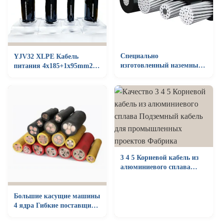
Специально
YJV32 XLPE Кабель
изготовленный наземный
питания 4x185+1x95mm2
изоляционный кабель
4x240+1x120mm2 Чистая
алюминиевый проводник
медь 0.6KV 1KV
воздушный кабель с
изоляцией Xlpe
3 4 5 Корневой кабель из
алюминиевого сплава
Подземный кабель для
промышленных проектов
Большие касущие машины
4 ядра Гибкие поставщики
подземных кабелей 200A-